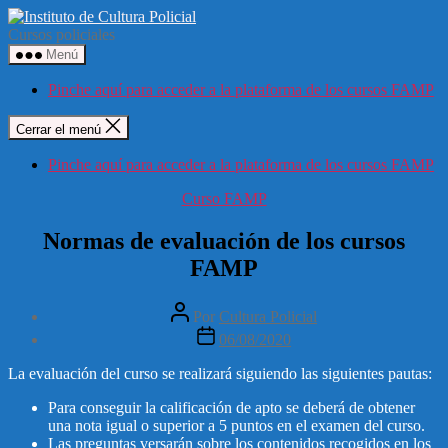
Saltar
Instituto
al
de
Cursos policiales
contenido
Cultura
Menú
Policial
Pinche aquí para acceder a la plataforma de los cursos FAMP
Cerrar el menú
Pinche aquí para acceder a la plataforma de los cursos FAMP
Categorías
Curso FAMP
Normas de evaluación de los cursos
FAMP
Autor
Por
Cultura Policial
de
Fecha
06/08/2020
la
de
entrada
la
La evaluación del curso se realizará siguiendo las siguientes pautas:
entrada
Para conseguir la calificación de apto se deberá de obtener
una nota igual o superior a 5 puntos en el examen del curso.
Las preguntas versarán sobre los contenidos recogidos en los