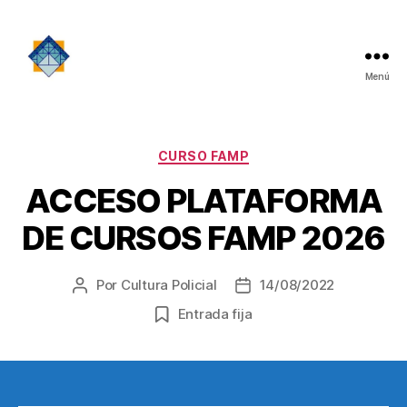
Menú
Instituto
de
Cultura
Policial
Categorías
CURSO FAMP
ACCESO PLATAFORMA
DE CURSOS FAMP 2026
Por
Cultura Policial
14/08/2022
Autor
Fecha
de
de
Entrada fija
la
la
entrada
entrada