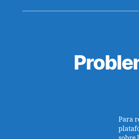
Proble
Para r
plataf
sobre 