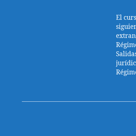
El cur
siguie
extran
Régime
Salida
jurídi
Régim