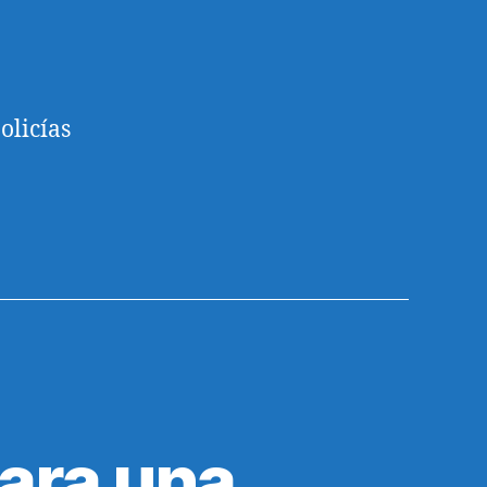
olicías
ara una