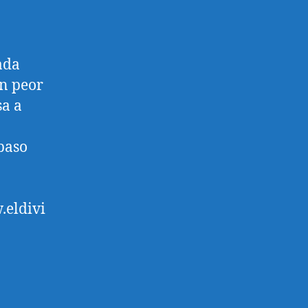
ada
en peor
sa a
paso
.eldivi