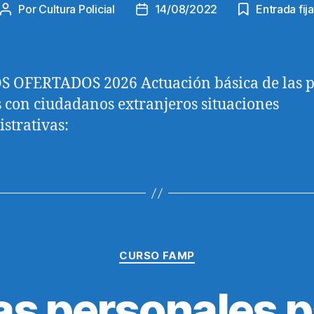
Por
Cultura Policial
14/08/2022
Entrada fija
Autor
Fecha
de
de
la
la
entrada
entrada
 OFERTADOS 2026 Actuación básica de las p
s con ciudadanos extranjeros situaciones
strativas:
Categorías
CURSO FAMP
as personales p