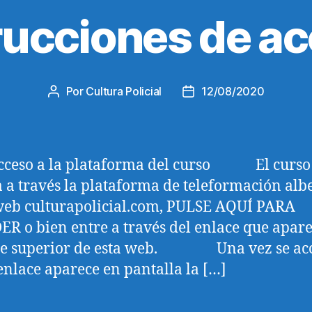
rucciones de a
Por
Cultura Policial
12/08/2020
Autor
Fecha
de
de
la
la
entrada
entrada
ceso a la plataforma del curso El curso
a a través la plataforma de teleformación al
web culturapolicial.com, PULSE AQUÍ PARA
R o bien entre a través del enlace que apar
rte superior de esta web. Una vez se acc
enlace aparece en pantalla la […]