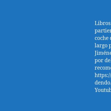
Libros
partie
coche 
largo 
Jiméne
por de
recom
https:
dendo.
Youtub