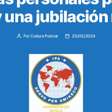
y una jubilación
Por
Cultura Policial
20/05/2024
Autor
Fecha
de
de
la
la
entrada
entrada