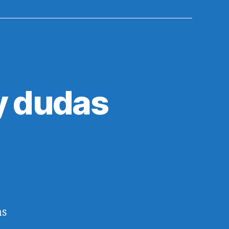
y dudas
as