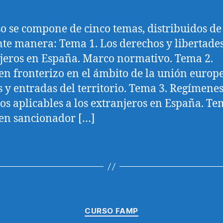
la
la
entrada
entrada
so se compone de cinco temas, distribuidos de
nte manera: Tema 1. Los derechos y libertades
jeros en España. Marco normativo. Tema 2.
n fronterizo en el ámbito de la unión europe
s y entradas del territorio. Tema 3. Regímene
cos aplicables a los extranjeros en España. Te
en sancionador […]
Categorías
CURSO FAMP