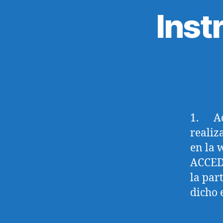
Inst
1. Ac
realiz
en la 
ACCEDE
la pa
dicho 