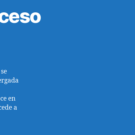
cceso
 se
bergada
ece en
ede a