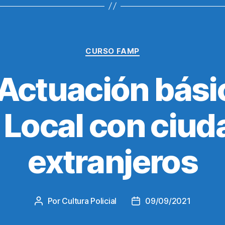
Categorías
CURSO FAMP
Actuación básic
a Local con ciu
extranjeros
Por
Cultura Policial
09/09/2021
Autor
Fecha
de
de