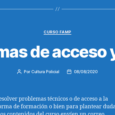
Categorías
CURSO FAMP
mas de acceso 
Por
Cultura Policial
08/08/2020
Autor
Fecha
de
de
la
la
entrada
entrada
esolver problemas técnicos o de acceso a la
orma de formación o bien para plantear dud
los contenidos del curso envíen un correo