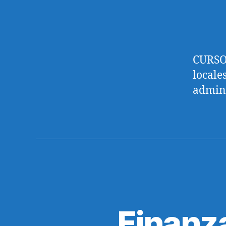
Policial
CURSOS
locale
admini
Finanz